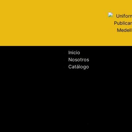
Inicio
Nosotros
Catálogo
Camisas y camisetas
Chalecos
Chaquetas empresarial
Gorras y Sombreros b
Jeans y Pantalones
Antifluído
Calzado
Zapato dotación 
Botas Heros 072