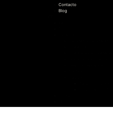
Contacto
Blog
Inicio
Nosotros
Catálogo
Camisas y camisetas
Chalecos
Chaquetas empresarial
Gorras y Sombreros b
Jeans y Pantalones
Antifluído
Calzado
Zapato dotación 
Botas Heros 072
Contacto
Blog