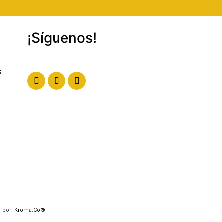
¡Síguenos!
s
 por:
Kroma.Co®