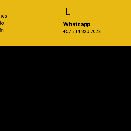
Whatsapp
+57 314 820 7622
es
ordados
ref 080
2