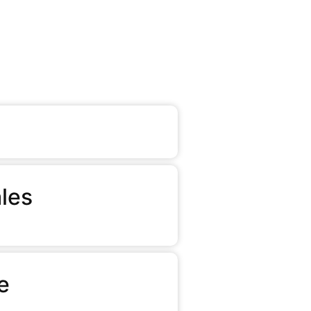
les
e